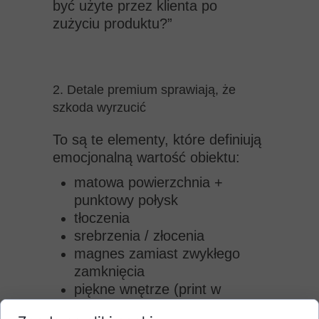
być użyte przez klienta po
zużyciu produktu?”
2. Detale premium sprawiają, że
szkoda wyrzucić
To są te elementy, które definiują
emocjonalną wartość obiektu:
matowa powierzchnia +
punktowy połysk
tłoczenia
srebrzenia / złocenia
magnes zamiast zwykłego
zamknięcia
piękne wnętrze (print w
środku!)