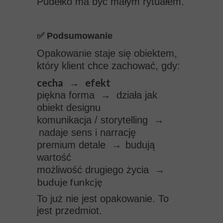
Pudełko ma być małym rytuałem.
✅ Podsumowanie
Opakowanie staje się obiektem,
który klient chce zachować, gdy:
cecha → efekt
→
piękna forma
działa jak
obiekt designu
→
komunikacja / storytelling
nadaje sens i narrację
→
premium detale
budują
wartość
→
możliwość drugiego życia
buduje funkcję
To już nie jest opakowanie. To
jest przedmiot.