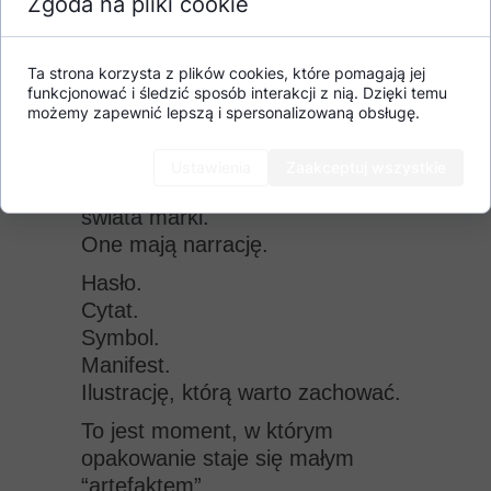
Zgoda na pliki cookie
To nie są ozdobniki. To elementy
psychologii posiadania.
Ta strona korzysta z plików cookies, które pomagają jej
funkcjonować i śledzić sposób interakcji z nią. Dzięki temu
możemy zapewnić lepszą i spersonalizowaną obsługę.
3. Opowiedz historię
Opakowania, które się
Ustawienia
Zaakceptuj wszystkie
zachowuje, mają w sobie kawałek
świata marki.
One mają narrację.
Hasło.
Cytat.
Symbol.
Manifest.
Ilustrację, którą warto zachować.
To jest moment, w którym
opakowanie staje się małym
“artefaktem”.